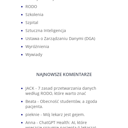
RODO
Szkolenia
Szpital
Sztuczna Inteligencja
Ustawa o Zarządzaniu Danymi (DGA)
Wyróżnienia
Wywiady
NAJNOWSZE KOMENTARZE
JACK
-
7 zasad przetwarzania danych
według RODO, które warto znać
Beata
-
Obecność studentów, a zgoda
pacjenta.
pieknie
-
Mój lekarz jest gejem.
Anna
-
ChatGPT Health: AI, które
wreszcie rozumie pacjenta (i lekarza)