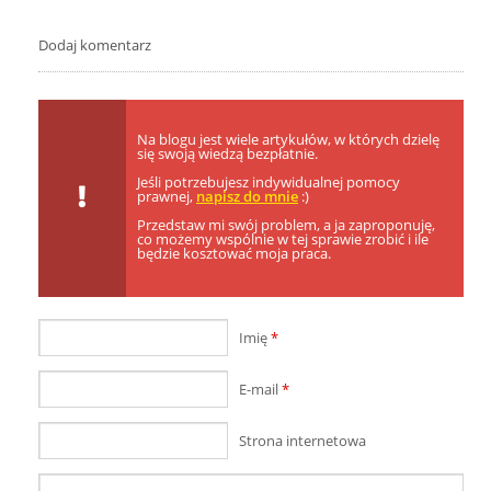
Dodaj komentarz
Na blogu jest wiele artykułów, w których dzielę
się swoją wiedzą bezpłatnie.
Jeśli potrzebujesz indywidualnej pomocy
prawnej,
napisz do mnie
:)
Przedstaw mi swój problem, a ja zaproponuję,
co możemy wspólnie w tej sprawie zrobić i ile
będzie kosztować moja praca.
Imię
*
E-mail
*
Strona internetowa