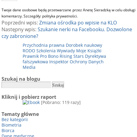
Twoje dane osobowe będą przetwarzane przez Anetę Sieradzką w celu obsługi
komentarzy. Szczegóły:
polityka prywatności
.
Poprzedni wpis:
Zmiana ośrodka po wpisie na KLO
Następny wpis:
Szukanie nerki na Facebooku. Dozwolone
czy zabronione?
Przychodnia prawna
Dorobek naukowy
RODO
Szkolenia
Wywiady
Moje Książki
Prawnik Pro Bono
Rising Stars
Dyrektywa
falszywkowa
Inspektor Ochrony Danych
Media
Szukaj na blogu
Kliknij i pobierz raport
[Pobrano: 119 razy]
Tematy główne
Bez kategorii
Biometria
Biorca
Dane medyczne