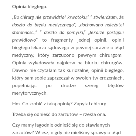
Opinia biegłego.
„Bo chirurg nie przewidział krwotoku,” ” stwierdzam, że
doszło do błędu medycznego”, „dochowano należytej
staranności,” ” doszło do pomyłki,” „lekarze postąpili
prawidłowo”
to fragmenty jednej opinii, opinii
biegłego lekarza sądowego w pewnej sprawie o błąd
medyczny, który zarzucono pewnym chirurgom.
Opinia wylądowała najpierw na biurku chirurgów.
Dawno nie czytałam tak kuriozalnej opinii biegłego,
który sam sobie zaprzeczał w swoich twierdzeniach,
popełniając po drodze szereg błędów
merytorycznych.
Hm. Co zrobić z taką opinią? Zapytał chirurg.
Trzeba się odnieść do zarzutów – rzekła ona.
Czy mamy łagodnie odnieść się do stawianych
zarzutów? Wiesz, nigdy nie mieliśmy sprawy o błąd