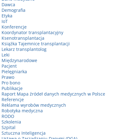
Dawca
Demografia
Etyka
IoT
Konferencje
Koordynator transplantacyjny
Ksenotransplantacja
Książka Tajemnice transplantacji
Lekarz transplantolog
Leki
Międzynarodowe
Pacjent
Pielęgniarka
Prawo
Pro bono
Publikacje
Raport Mapa źródeł danych medycznych w Polsce
Referencje
Reklama wyrobów medycznych
Robotyka medyczna
RODO
Szkolenia
Szpital
Sztuczna Inteligencja
Ustawa o Zarządzaniu Danymi (DGA)