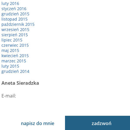
luty 2016
styczeń 2016
grudzień 2015
listopad 2015
październik 2015
wrzesień 2015
sierpień 2015
lipiec 2015
czerwiec 2015
maj 2015
kwiecień 2015
marzec 2015
luty 2015
grudzień 2014
Aneta Sieradzka
E-mail:
kontakt@prawowtransplantacji.pl
Polityka prywatności
Ograniczenie odpowiedzialności
Regulamin sklepu
Strategy, design, marketing & support by
web.lex
napisz do mnie
zadzwoń
Privacy & Cookies Policy