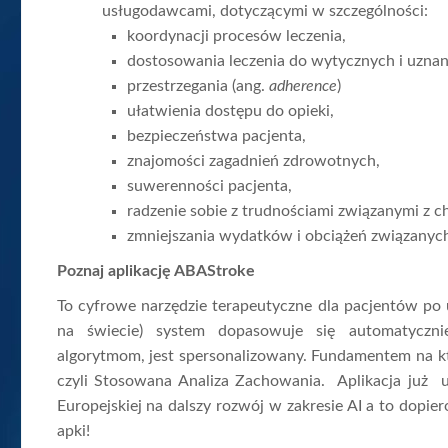
usługodawcami, dotyczącymi w szczególności:
koordynacji procesów leczenia,
dostosowania leczenia do wytycznych i uzna
przestrzegania (ang.
adherence
)
ułatwienia dostępu do opieki,
bezpieczeństwa pacjenta,
znajomości zagadnień zdrowotnych,
suwerenności pacjenta,
radzenie sobie z trudnościami związanymi z 
zmniejszania wydatków i obciążeń związanych z
Poznaj aplikację ABAStroke
To cyfrowe narzędzie terapeutyczne dla pacjentów po
na świecie) system dopasowuje się automatyczni
algorytmom, jest spersonalizowany. Fundamentem na któ
czyli Stosowana Analiza Zachowania. Aplikacja już u
Europejskiej na dalszy rozwój w zakresie AI a to dopi
apki!