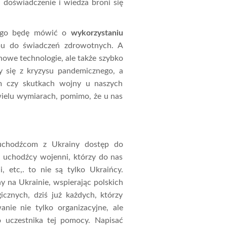
 doświadczenie i wiedza broni się
ego będę mówić o
wykorzystaniu
pu do świadczeń zdrowotnych. A
 nowe technologie, ale także szybko
my się z kryzysu pandemicznego, a
ym czy skutkach wojny u naszych
ielu wymiarach, pomimo, że u nas
-uchodźcom z Ukrainy dostęp do
 uchodźcy wojenni, którzy do nas
i, etc,. to nie są tylko Ukraińcy.
y na Ukrainie, wspierając polskich
cznych, dziś już każdych, którzy
nie nie tylko organizacyjne, ale
o uczestnika tej pomocy. Napisać