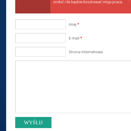
zrobić i ile będzie kosztować moja praca.
Imię
*
E-mail
*
Strona internetowa