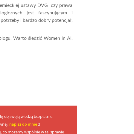
iemieckiej ustawy DVG czy prawa
logicznych jest fascynującym i
otrzeby i bardzo dobry potencjał,
blogu. Warto śledzić Women in AI,
lę się swoją wiedzą bezpłatnie.
wnej,
napisz do mnie
:)
ę, co możemy wspólnie w tej sprawie