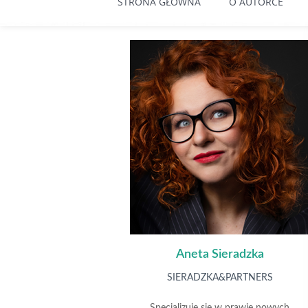
STRONA GŁÓWNA
O AUTORCE
Aneta Sieradzka
SIERADZKA&PARTNERS