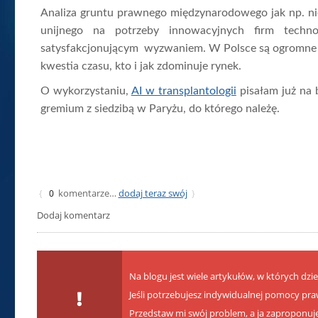
Analiza gruntu prawnego międzynarodowego jak np. n
unijnego na potrzeby innowacyjnych firm techno
satysfakcjonującym wyzwaniem. W Polsce są ogromne p
kwestia czasu, kto i jak zdominuje rynek.
O wykorzystaniu,
AI w transplantologii
pisałam już na 
gremium z siedzibą w Paryżu, do którego należę.
komentarze…
dodaj teraz swój
{
0
}
Dodaj komentarz
Na blogu jest wiele artykułów, w których dzie
Jeśli potrzebujesz indywidualnej pomocy pra
Przedstaw mi swój problem, a ja zaproponuj