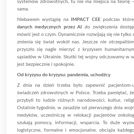
systemów zdrowotnych, tu nie ma miejsca na teorię –
sama.
Niebawem wystąpię na
IMPACT CEE
podczas któr
danych medycznych przez AI
do zwiększenia dostę
mówić jest o czym. Dynamicznie rozwijają się nie tylko
zmienia się świat wokół nas. Jeszcze nie otrzepaliś
przyszło się nagle mierzyć z kryzysem humanitarn
sąsiadów w Ukrainie. Skutki tej wojny odczuwamy w w
jest bezpiecznie i spokojnie.
Od kryzysu do kryzysu: pandemia, uchodźcy
Z dnia na dzień trzeba było zapewnić pacjentom
świadczeń zdrowotnych w Polsce. Trzeba pamiętać, że
przybyli to ludzie różnych narodowości, kultur, religi
Ostatnie tygodnie, w zasadzie od pierwszego dnia wojn
medyków, uczestniczę w relokacji pacjentów onkologi
szukają pomocy, informacji, wsparcia. To duże wyzwa
logistyczne, formalne i emocjonalne, obciąża każdeg