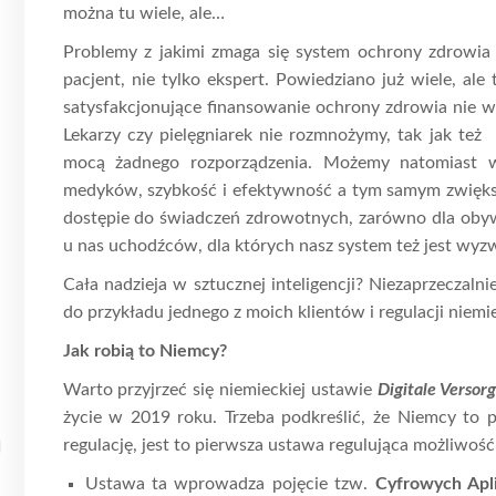
można tu wiele, ale…
Problemy z jakimi zmaga się system ochrony zdrowia 
pacjent, nie tylko ekspert. Powiedziano już wiele, al
satysfakcjonujące finansowanie ochrony zdrowia nie 
Lekarzy czy pielęgniarek nie rozmnożymy, tak jak te
mocą żadnego rozporządzenia. Możemy natomiast w
medyków, szybkość i efektywność a tym samym zwięk
dostępie do świadczeń zdrowotnych, zarówno dla obywat
u nas uchodźców, dla których nasz system też jest wyz
Cała nadzieja w sztucznej inteligencji? Niezaprzeczal
do przykładu jednego z moich klientów i regulacji niemi
Jak robią to Niemcy?
Warto przyjrzeć się niemieckiej ustawie
Digitale Versor
życie w 2019 roku. Trzeba podkreślić, że Niemcy to p
regulację, jest to pierwsza ustawa regulująca możliwość
Ustawa ta wprowadza pojęcie tzw.
Cyfrowych Apl