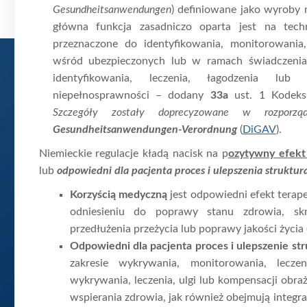
Gesundheitsanwendungen
) definiowane jako wyroby 
główna funkcja zasadniczo oparta jest na tech
przeznaczone do identyfikowania, monitorowania,
wśród ubezpieczonych lub w ramach świadczenia
identyfikowania, leczenia, łagodzenia lu
niepełnosprawności – dodany
33a
ust. 1 Kodeks
Szczegóły zostały doprecyzowane w rozporzą
Gesundheitsanwendungen-Verordnung
(
DiGAV
).
Niemieckie regulacje kładą nacisk na p
ozytywny efekt
lub
odpowiedni dla pacjenta proces i ulepszenia struktur
Korzyścią medyczną
jest odpowiedni efekt terap
odniesieniu do poprawy stanu zdrowia, skr
przedłużenia przeżycia lub poprawy jakości życia
Odpowiedni dla pacjenta proces i ulepszenie st
zakresie wykrywania, monitorowania, lecze
wykrywania, leczenia, ulgi lub kompensacji obra
wspierania zdrowia, jak również obejmują integr