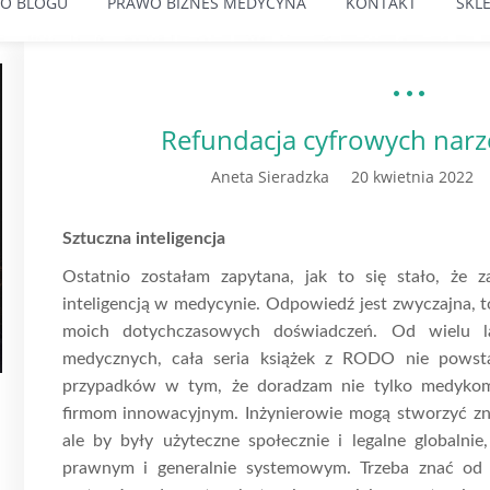
O BLOGU
PRAWO BIZNES MEDYCYNA
KONTAKT
SKL
Refundacja cyfrowych narz
Aneta Sieradzka
20 kwietnia 2022
Sztuczna inteligencja
Ostatnio zostałam zapytana, jak to się stało, że
inteligencją w medycynie. Odpowiedź jest zwyczajna, t
moich dotychczasowych doświadczeń. Od wielu l
medycznych, cała seria książek z RODO nie powsta
przypadków w tym, że doradzam nie tylko medyko
firmom innowacyjnym. Inżynierowie mogą stworzyć zn
ale by były użyteczne społecznie i legalne globalni
prawnym i generalnie systemowym. Trzeba znać od 