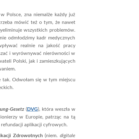
w Polsce, zna niemalże każdy już
e trzeba mówić też o tym, że nawet
wyeliminuje wszystkich problemów.
ż nie odmłodzimy kadr medycznych
pływać realnie na jakość pracy
szać i wyrównywać nierówności w
eli Polski, jak i zamieszkujących
waniem.
nie tak. Odwołam się w tym miejscu
eckich.
gung-Gesetz
(
DVG
), która weszła w
ionierzy w Europie, patrząc na tą
 refundacji aplikacji cyfrowych.
ikacji Zdrowotnych
(niem.
digitale