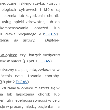
medyczne niskiego ryzyka, których
nologiach cyfrowych i które są
 leczenia lub łagodzenia chorób
 usług opieki zdrowotnej lub do
b kompensowania obrażeń lub
u Prawa Socjalnego V (
SGB V
).
dzeniu do ustawy,
Digitale-
 w opiece
czyli
korzyść medyczna
alne w opiece
(§8 pkt 1
DiGAV
).
eutyczny dla pacjenta, zwłaszcza w
ócenia czasu trwania choroby,
 (§8 pkt 2
DiGAV
)
rukturalne w opiece
mieszczą się w
nia lub łagodzenia chorób lub
żeń lub niepełnosprawności w celu
acje w procesy między pacjentami a